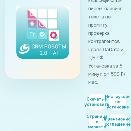
классификация
писем, парсинг
текста по
промпту,
проверка
контрагентов
через DaData и
ЦБ РФ.
Установка за 5
минут, от 599 ₽/
мес.
Инструкция
Скачать и
по
установить
установке
Страница
Лицензионно
в
соглашение
маркете