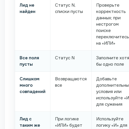
Лид не
Статус N,
Проверьте
найден
списки пусты
корректность
данных; при
нестрогом
поиске
переключитесь
на «ИЛИ»
Все поля
Статус N
Заполните хот
пусты
бы одно поле
Слишком
Возвращаются
Добавьте
много
все
дополнительны
совпадений
условия или
используйте «И
для сужения
Лид с
При логике
Используйте
таким же
«ИЛИ» будет
логику «И» для