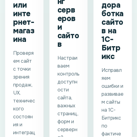
нг
или
дора
серв
инте
ботка
еров
рнет-
сайто
и
магаз
в на
сайто
ина
1С-
в
Битр
Проверя
икс
Настраи
ем сайт
ваем
с точки
Исправл
контроль
зрения
яем
доступн
продаж,
ошибки и
ости
UX,
развивае
сайта,
техничес
м сайты
важных
кого
на 1С-
страниц,
состоян
Битрикс
форм и
ия и
по
серверн
интеграц
фактиче