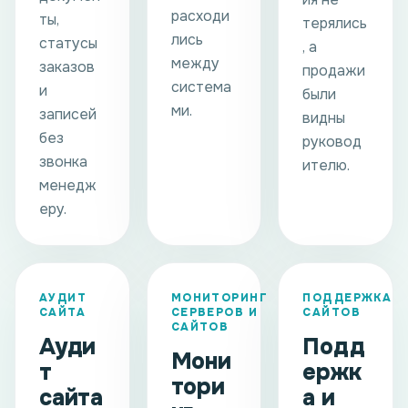
расходи
ты,
терялись
лись
статусы
, а
между
заказов
продажи
система
и
были
ми.
записей
видны
без
руковод
звонка
ителю.
менедж
еру.
АУДИТ
МОНИТОРИНГ
ПОДДЕРЖКА
САЙТА
СЕРВЕРОВ И
САЙТОВ
САЙТОВ
Ауди
Подд
Мони
т
ержк
тори
сайта
а и