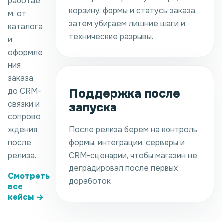
работае
корзину, формы и статусы заказа,
м: от
затем убираем лишние шаги и
каталога
технические разрывы.
и
оформле
ния
заказа
до CRM-
Поддержка после
связки и
запуска
сопрово
ждения
После релиза берем на контроль
после
формы, интеграции, серверы и
релиза.
CRM-сценарии, чтобы магазин не
деградировал после первых
Смотреть
доработок.
все
кейсы →