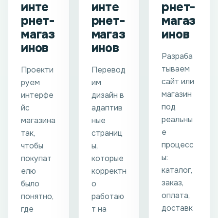
инте
инте
рнет-
рнет-
рнет-
магаз
магаз
магаз
инов
инов
инов
Разраба
тываем
Проекти
Перевод
сайт или
руем
им
магазин
интерфе
дизайн в
под
йс
адаптив
реальны
магазина
ные
е
так,
страниц
процесс
чтобы
ы,
ы:
покупат
которые
каталог,
елю
корректн
заказ,
было
о
оплата,
понятно,
работаю
доставк
где
т на