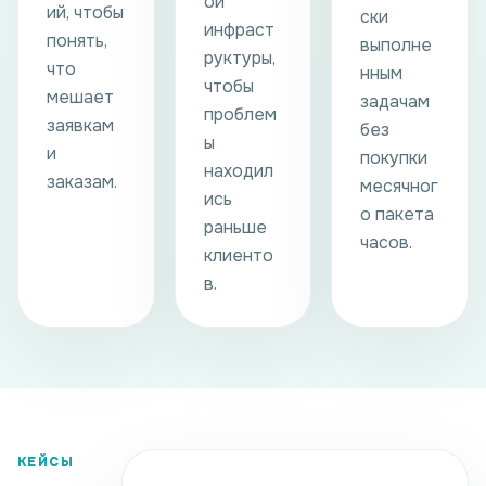
ой
ий, чтобы
ски
инфраст
понять,
выполне
руктуры,
что
нным
чтобы
мешает
задачам
проблем
заявкам
без
ы
и
покупки
находил
заказам.
месячног
ись
о пакета
раньше
часов.
клиенто
в.
КЕЙСЫ