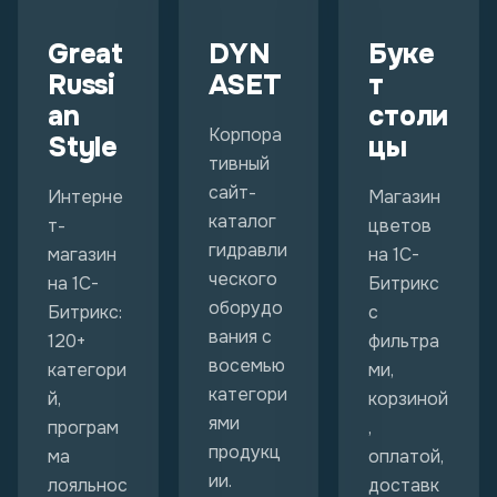
Great
DYN
Буке
Russi
ASET
т
an
столи
Корпора
Style
цы
тивный
сайт-
Интерне
Магазин
каталог
т-
цветов
гидравли
магазин
на 1С-
ческого
на 1С-
Битрикс
оборудо
Битрикс:
с
вания с
120+
фильтра
восемью
категори
ми,
категори
й,
корзиной
ями
програм
,
продукц
ма
оплатой,
ии.
лояльнос
доставк