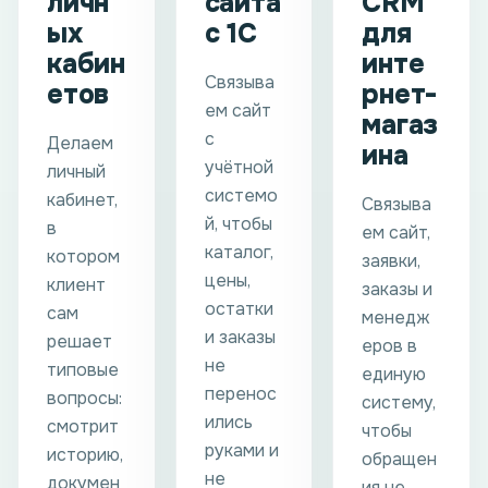
личн
сайта
CRM
ых
с 1С
для
кабин
инте
Связыва
етов
рнет-
ем сайт
магаз
с
Делаем
ина
учётной
личный
системо
кабинет,
Связыва
й, чтобы
в
ем сайт,
каталог,
котором
заявки,
цены,
клиент
заказы и
остатки
сам
менедж
и заказы
решает
еров в
не
типовые
единую
перенос
вопросы:
систему,
ились
смотрит
чтобы
руками и
историю,
обращен
не
докумен
ия не