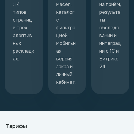
: 14
масел:
на приём,
типов
каталог
результа
страниц
с
ты
в трёх
фильтра
обследо
адаптив
цией,
ваний и
ных
мобильн
интеграц
раскладк
ая
ии с 1С и
ах.
версия,
Битрикс
заказ и
24.
личный
кабинет.
Тарифы