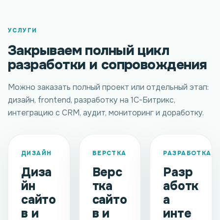
УСЛУГИ
Закрываем полный цикл
разработки и сопровождения
Можно заказать полный проект или отдельный этап:
дизайн, frontend, разработку на 1С-Битрикс,
интеграцию с CRM, аудит, мониторинг и доработку.
ДИЗАЙН
ВЕРСТКА
РАЗРАБОТКА
Диза
Верс
Разр
йн
тка
аботк
сайто
сайто
а
в и
в и
инте