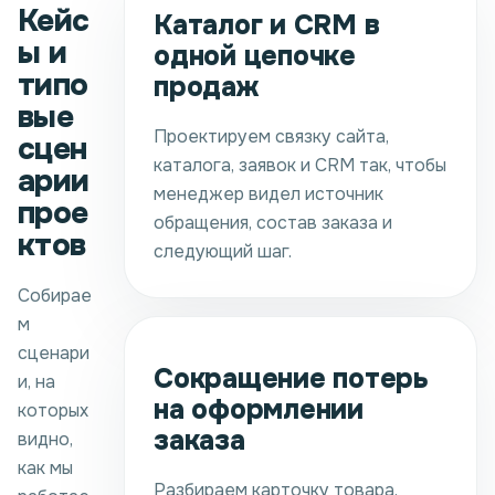
Кейс
Каталог и CRM в
ы и
одной цепочке
типо
продаж
вые
Проектируем связку сайта,
сцен
каталога, заявок и CRM так, чтобы
арии
менеджер видел источник
прое
обращения, состав заказа и
ктов
следующий шаг.
Собирае
м
сценари
Сокращение потерь
и, на
на оформлении
которых
заказа
видно,
как мы
Разбираем карточку товара,