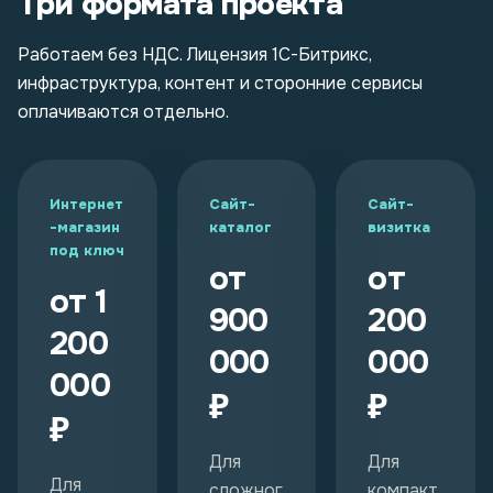
Три формата проекта
Работаем без НДС. Лицензия 1С-Битрикс,
инфраструктура, контент и сторонние сервисы
оплачиваются отдельно.
Интернет
Сайт-
Сайт-
-магазин
каталог
визитка
под ключ
от
от
от 1
900
200
200
000
000
000
₽
₽
₽
Для
Для
Для
сложног
компакт