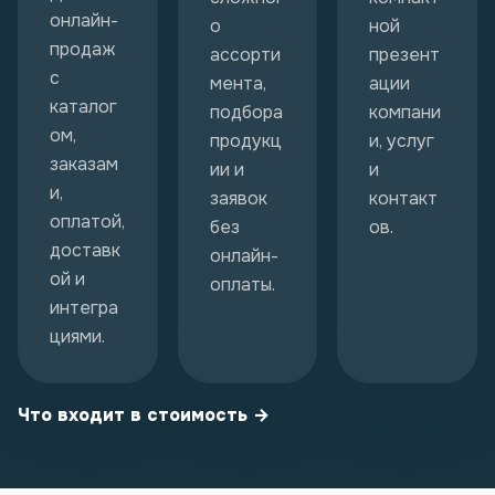
онлайн-
о
ной
продаж
ассорти
презент
с
мента,
ации
каталог
подбора
компани
ом,
продукц
и, услуг
заказам
ии и
и
и,
заявок
контакт
оплатой,
без
ов.
доставк
онлайн-
ой и
оплаты.
интегра
циями.
Что входит в стоимость →