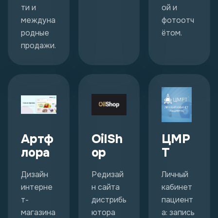
ти и
ой и
междуна
фотоотч
родные
ётом.
продажи.
Артф
OilSh
ЦМР
лора
op
Т
Дизайн
Редизай
Личный
интерне
н сайта
кабинет
т-
дистрибь
пациент
магазина
ютора
а: запись