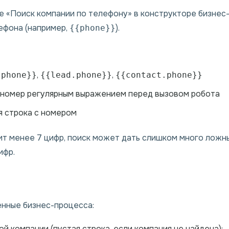
 «Поиск компании по телефону» в конструкторе бизнес
ефона (например,
).
{{phone}}
,
,
.phone}}
{{lead.phone}}
{{contact.phone}}
е номер регулярным выражением перед вызовом робота
я строка с номером
т менее 7 цифр, поиск может дать слишком много ложн
ифр.
нные бизнес-процесса:
й компании (пустая строка, если компания не найдена);