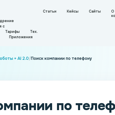
Статьи
Кейсы
Сайты
О
к
дрение
я с
Тарифы
Тех.
Приложения
боты + AI 2.0
/
Поиск компании по телефону
омпании по теле