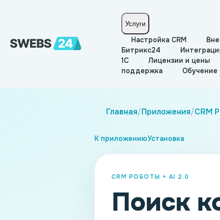
Услуги
Настройка CRM
Вне
Битрикс24
Интеграци
1С
Лицензии и цены
поддержка
Обучение
Главная
/
Приложения
/
CRM Ро
К приложению
Установка
CRM РОБОТЫ + AI 2.0
Поиск к