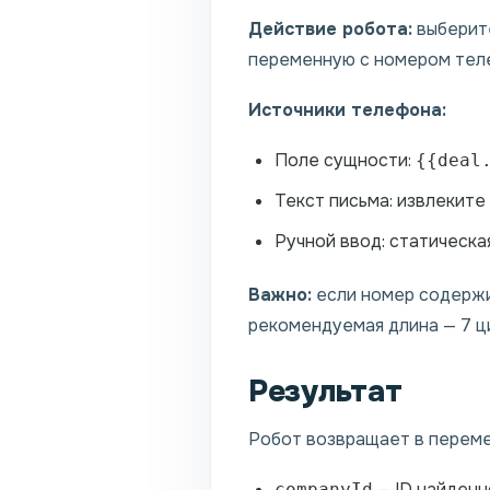
Действие робота:
выберите
переменную с номером тел
Источники телефона:
Поле сущности:
{{deal
Текст письма: извлекит
Ручной ввод: статическа
Важно:
если номер содержи
рекомендуемая длина — 7 ц
Результат
Робот возвращает в переме
— ID найденно
companyId