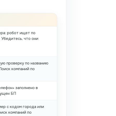
ра: робот ищет по
 Убедитесь, что они
ую проверку по названию
«Поиск компаний по
елефон» заполнено в
пущен БП
мер с кодом города или
оиск компаний по