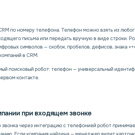
CRM по номеру телефона. Телефон можно взять из любого
 входящего письма или передать вручную в виде строки. 
фровых символов — скобок, пробелов, дефисов, знака «+»
компаний в CRM.
мый поисковый робот: телефон — универсальный идентиф
первом контакте.
омпании при входящем звонке
 звонка через интеграцию с телефонией робот принимае
анию. Если компания найдена — менеджер видит карточку