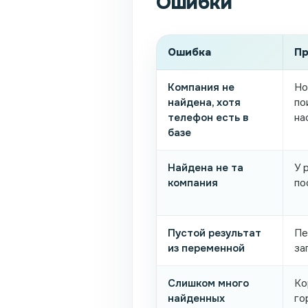
Ошибки
Ошибка
Пр
Компания не
Но
найдена, хотя
по
телефон есть в
на
базе
Найдена не та
У 
компания
по
Пустой результат
Пе
из переменной
за
Слишком много
Ко
найденных
го