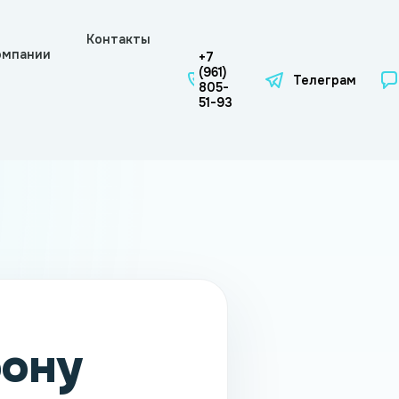
Контакты
омпании
+7
(961)
Телеграм
805-
51-93
фону