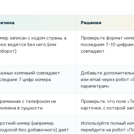
ичина
Решение
мер записан с кодом страны, а
Проверьте формат номе
иск ведётся без него (или
последним 7–10 цифрам.
оборот)
совпадают
разных компаний совпадают
Добавьте дополнительн
следние 7 цифр номера
или email через робот 
параметрам»
ременная с телефоном не
Проверьте, что поле «Т
полнена в сущности
карточке, с которой за
роткий номер (например,
Используйте полный но
родской без добавочного) даёт
перейдите на робот «П