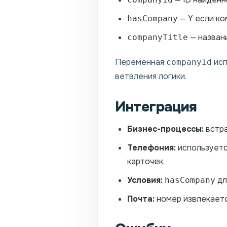
—
если ко
hasCompany
Y
— названи
companyTitle
Переменная
исп
companyId
ветвления логики.
Интеграция
Бизнес-процессы:
встра
Телефония:
используется
карточек.
Условия:
дл
hasCompany
Почта:
номер извлекается