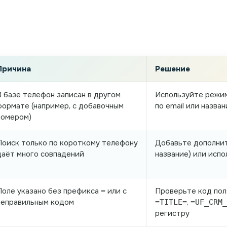
Причина
Решение
В базе телефон записан в другом
Используйте режим
формате (например, с добавочным
по email или назва
номером)
Поиск только по короткому телефону
Добавьте дополните
даёт много совпадений
название) или исп
Поле указано без префикса
или с
Проверьте код пол
=
неправильным кодом
,
=TITLE=
=UF_CRM_
регистру