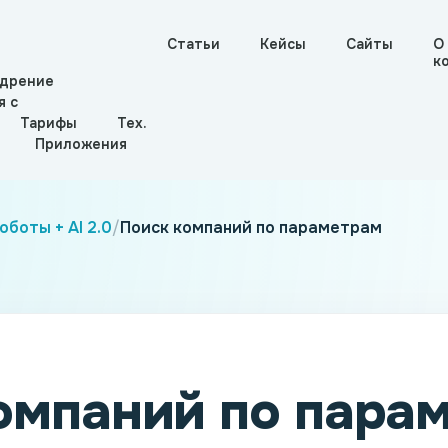
Статьи
Кейсы
Сайты
О
к
дрение
я с
Тарифы
Тех.
Приложения
боты + AI 2.0
/
Поиск компаний по параметрам
омпаний по пара