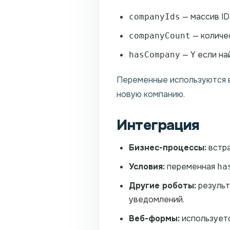
— массив ID
companyIds
— количе
companyCount
—
если на
hasCompany
Y
Переменные используются в
новую компанию.
Интеграция
Бизнес-процессы:
встра
Условия:
переменная
ha
Другие роботы:
резуль
уведомлений.
Веб-формы:
используетс