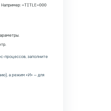
. Например:
=TITLE=ООО
параметры.
тр.
ес-процессов, заполните
ию), а режим «И» — для