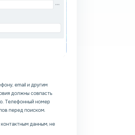
ону, email и другим
ловия должны совпасть
ию. Телефонный номер
лов перед поиском.
 контактным данным, не