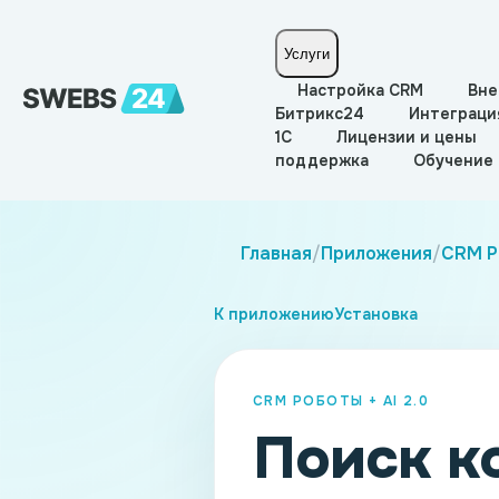
Услуги
Настройка CRM
Вне
Битрикс24
Интеграци
1С
Лицензии и цены
поддержка
Обучение
Главная
/
Приложения
/
CRM Ро
К приложению
Установка
CRM РОБОТЫ + AI 2.0
Поиск к