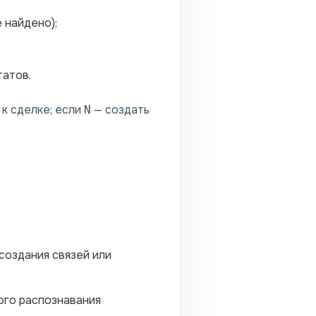
 найдено);
татов.
к сделке; если
— создать
N
создания связей или
ого распознавания