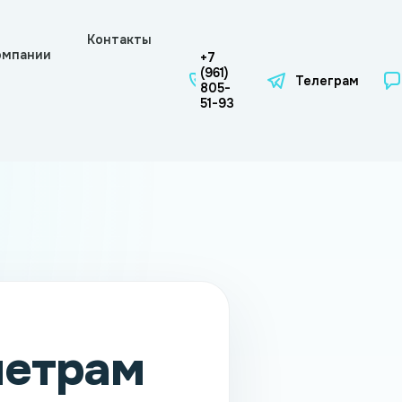
Контакты
омпании
+7
(961)
Телеграм
805-
51-93
метрам