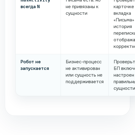
всегда
не привязаны к
карточке
N
сущности
вкладка
«Письма»
история
переписк
отобража
корректн
Робот не
Бизнес-процесс
Проверьт
запускается
не активирован
БП включ
или сущность не
настроен
поддерживается
правильн
сущност