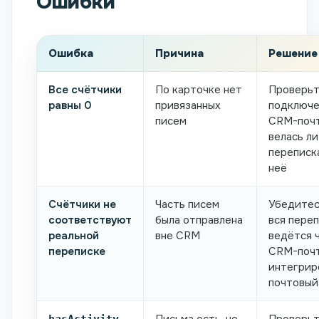
Ошибки
Ошибка
Причина
Решение
Все счётчики
По карточке нет
Проверьт
равны 0
привязанных
подключе
писем
CRM-почт
велась ли
переписк
неё
Счётчики не
Часть писем
Убедитес
соответствуют
была отправлена
вся пере
реальной
вне CRM
ведётся 
переписке
CRM-почт
интегрир
почтовый
Письма есть, но
Проверьте
hasActivity