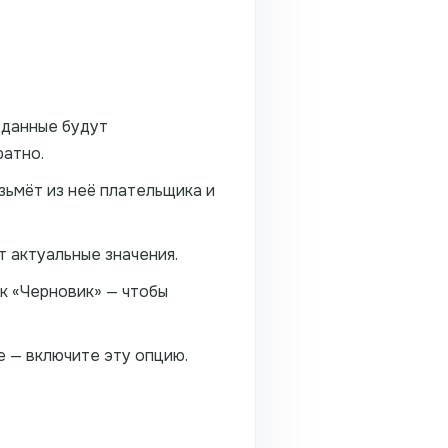
и данные будут
ратно.
зьмёт из неё плательщика и
т актуальные значения.
к «Черновик» — чтобы
е — включите эту опцию.