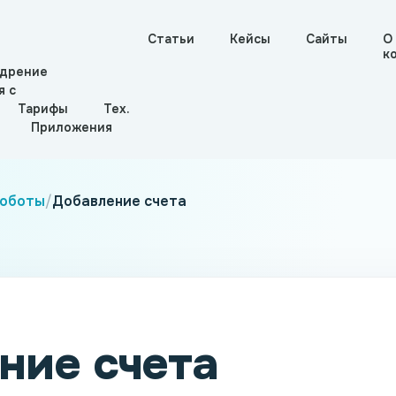
Статьи
Кейсы
Сайты
О
к
дрение
я с
Тарифы
Тех.
Приложения
оботы
/
Добавление счета
ние счета