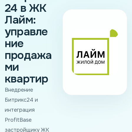
24 в ЖК
Лайм:
управле
ние
продажа
ми
квартир
Внедрение
Битрикс24 и
интеграция
ProfitBase
застройщику ЖК