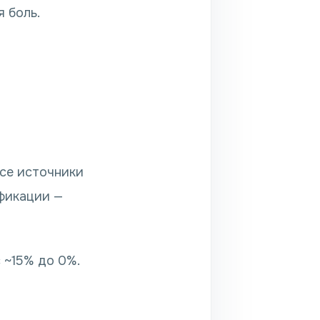
 боль.
Все источники
ификации —
с ~15% до 0%.