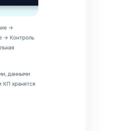
ние →
е → Контроль
льная
ми, данными
и КП хранятся