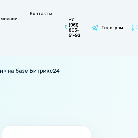
Контакты
омпании
+7
(961)
Телеграм
805-
51-93
н» на базе Битрикс24