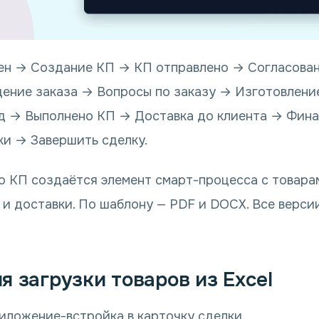
ен → Создание КП → КП отправлено → Согласова
ение заказа → Вопросы по заказу → Изготовлени
ад → Выполнено КП → Доставка до клиента → Фина
ки → Завершить сделку.
 КП создаётся элемент смарт-процесса с товара
 и доставки. По шаблону — PDF и DOCX. Все верси
я загрузки товаров из Excel
иложение-встройка в карточку сделки.