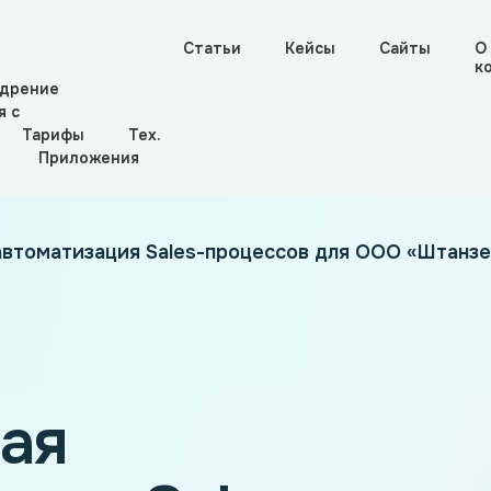
Статьи
Кейсы
Сайты
О
к
дрение
я с
Тарифы
Тех.
Приложения
автоматизация Sales-процессов для ООО «Штанзе
ая