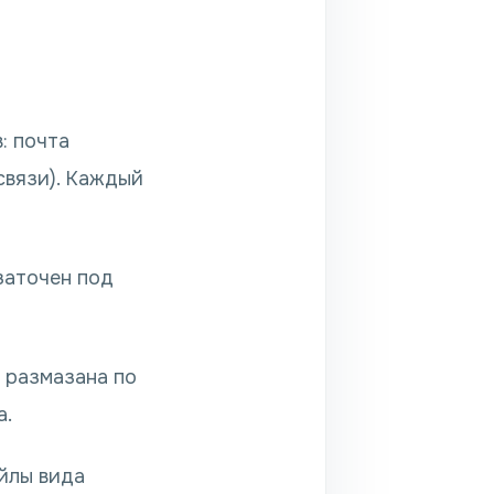
: почта
 связи). Каждый
заточен под
 размазана по
а.
айлы вида