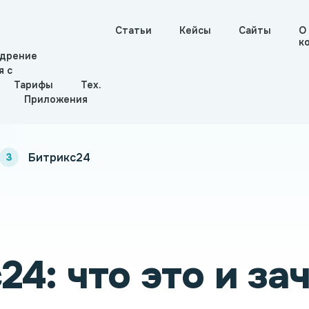
Статьи
Кейсы
Сайты
О
к
дрение
я с
Тарифы
Тех.
Приложения
Битрикс24
24: что это и за