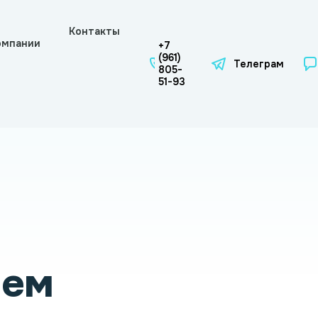
Контакты
омпании
+7
(961)
Телеграм
805-
51-93
чем