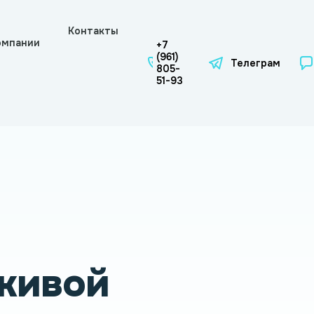
Контакты
омпании
+7
(961)
Телеграм
805-
51-93
живой