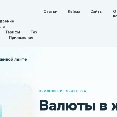
Статьи
Кейсы
Сайты
О
к
дрение
я с
Тарифы
Тех.
Приложения
 живой ленте
ПРИЛОЖЕНИЕ S-WEBS24
Валюты в 