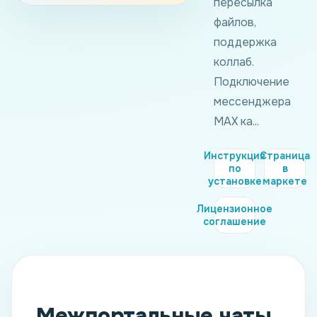
пересылка
файлов,
поддержка
коллаб.
Подключение
мессенджера
MAX ка...
Инструкция
Страница
по
в
установке
маркете
Лицензионное
соглашение
Межпортальные чаты